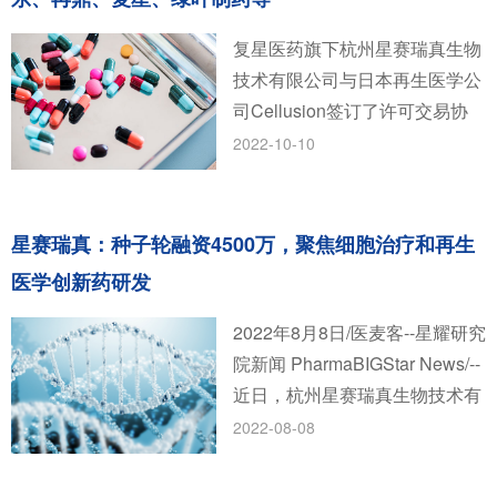
复星医药旗下杭州星赛瑞真生物
技术有限公司与日本再生医学公
司Cellusion签订了许可交易协
议。根据协议，星赛瑞真将获得
2022-10-10
Cellusion的领先再生疗法候选药
物CLS001的开发、生产和商业
化权利。CLS001是一种来源于
星赛瑞真：种子轮融资4500万，聚焦细胞治疗和再生
诱导多能干细胞（IPSCs）的角
医学创新药研发
膜内皮细胞替代品，为人类角膜
移植替代方案提供了一个新的选
2022年8月8日/医麦客--星耀研究
择。
院新闻 PharmaBIGStar News/--
近日，杭州星赛瑞真生物技术有
限公司（Celregen
2022-08-08
Therapeutics）(简称：星赛瑞
真)完成4500万人民币的种子轮